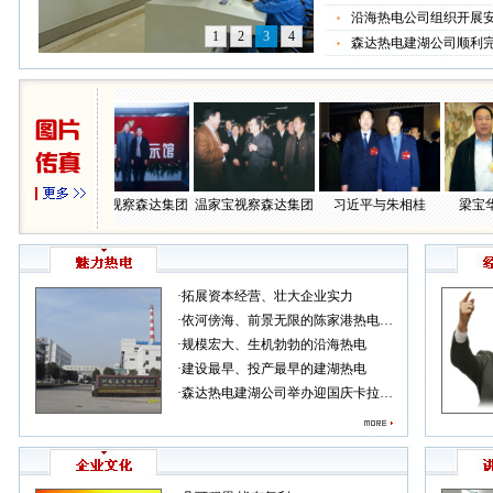
沿海热电公司组织开展
1
2
3
4
森达热电建湖公司顺利完
朱相桂
吴邦国视察森达集团
温家宝视察森达集团
习近平与朱相桂
梁宝华与
·
拓展资本经营、壮大企业实力
·
依河傍海、前景无限的陈家港热电…
·
规模宏大、生机勃勃的沿海热电
·
建设最早、投产最早的建湖热电
·
森达热电建湖公司举办迎国庆卡拉…