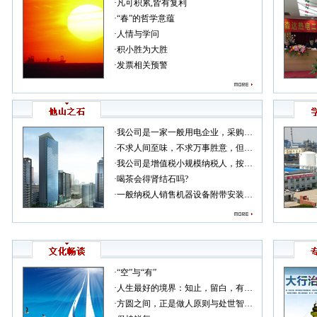
·
凡可积累,皆有复利
·
“春”的哲学意蕴
·
人情与学问
·
积小胜为大胜
·
发票相关预警
·
我公司是一家一般用电企业，采购…
·
不求人间至味，不求万事胜意，但…
·
我公司是增值税小规模纳税人，按…
·
喝茶会得肾结石吗?
·
一般纳税人销售机器设备附带安装…
·
“空”与“有”
·
人生最好的境界：知止，留白，有…
·
方圆之间，正是做人原则与处世智…