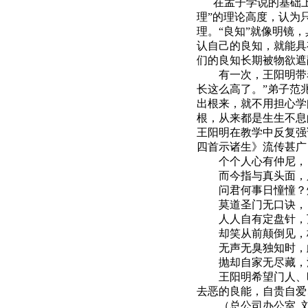
在孟子学说的基础上
理”的理论高度，认为
理。“良知”就像明镜
认自己的良知，就能具
们的良知长期被物欲遮
有一次，王阳明带
长这么高了。”弟子范
出根来，就不用担心学
根，从来都是生生不息
王阳明在教学中反复强
四首示诸生》流传甚广
个个人心有仲尼，
而今指与真头面，
问君何事日憧憧？
莫道圣门无口诀，
人人自有定盘针，
却笑从前颠倒见，
无声无臭独知时，
抛却自家无尽藏，
王阳明希望门人、
去恶的良能，自贵自爱
（总公司办公室