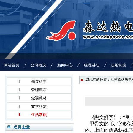
网站首页
公司概况
新闻中心
经理讲坛
法规制度
您现在的位置：江苏森达热电总
领导科学
管理集萃
党课教材
文学欣赏
生活常识
《説文解字》：“良，
甲骨文的“良”字形
内。上面的两条斜线是