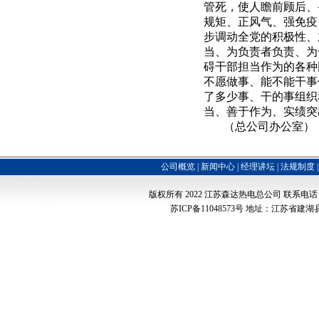
管死，使人瞻前顾后、
规矩、正风气、强免疫
步调动全党的积极性、
当、为负责者负责、为
碍干部担当作为的各种
不愿做事、能不能干事
了多少事、干的事组织
当、善于作为、实绩突
（总公司办公室）
公司概览
|
新闻中心
|
经理讲坛
|
法规制度
版权所有 2022
江苏森达热电总公司
联系电话：051
苏ICP备11048573号
地址：江苏省建湖县经