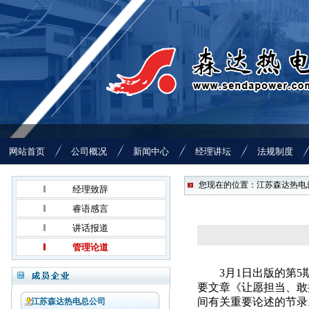
网站首页
公司概况
新闻中心
经理讲坛
法规制度
您现在的位置：江苏森达热电总
经理致辞
睿语感言
讲话报道
管理论道
3
月
1
日出版的第
5
要文章《让愿担当、敢
间有关重要论述的节录
江苏森达热电总公司